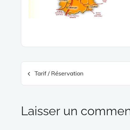
Navigation
Tarif / Réservation
de
l’article
Laisser un commen