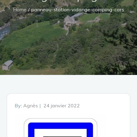
Home
panneau-station-vidange-camping-cars
Posted
By:
Agnès
24 janvier 2022
on