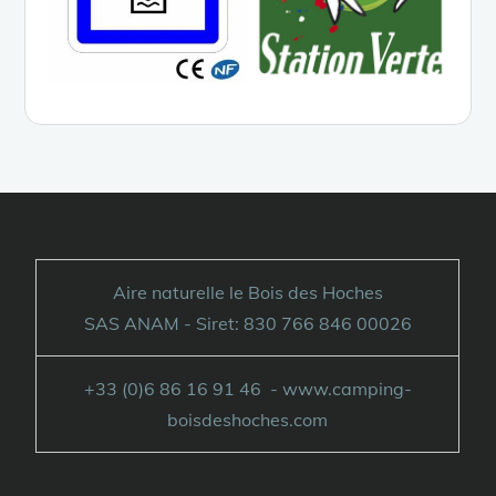
Aire naturelle le Bois des Hoches
SAS ANAM - Siret: 830 766 846 00026
+33 (0)6 86 16 91 46 - www.camping-
boisdeshoches.com