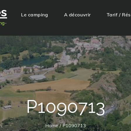
es
Le camping
A découvrir
Tarif / Ré
ng-
P1090713
Home
P1090713