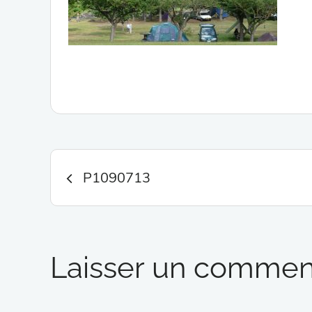
Navigation
P1090713
de
l’article
Laisser un commen