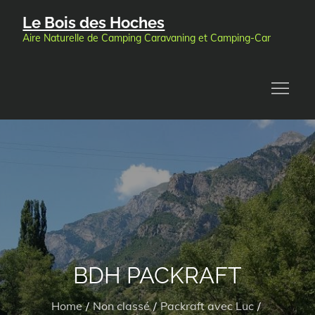
Skip
Le Bois des Hoches
to
Aire Naturelle de Camping Caravaning et Camping-Car
content
BDH PACKRAFT
Home
Non classé
Packraft avec Luc