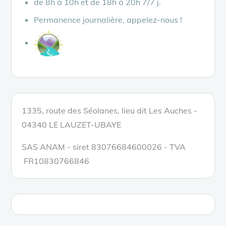
de 8h à 10h et de 18h à 20h 7/7 j.
Permanence journalière, appelez-nous !
1335, route des Séolanes, lieu dit Les Auches -
04340 LE LAUZET-UBAYE
SAS ANAM - siret 83076684600026 - TVA
FR10830766846