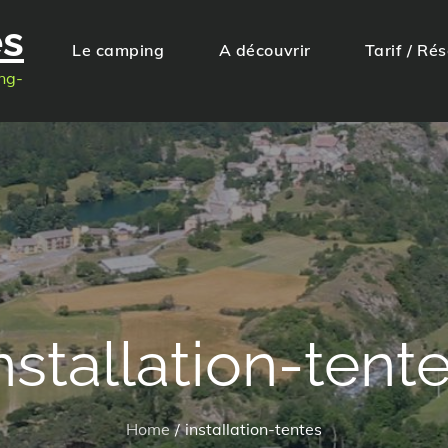
es
Le camping
A découvrir
Tarif / Ré
ng-
nstallation-tent
Home
installation-tentes