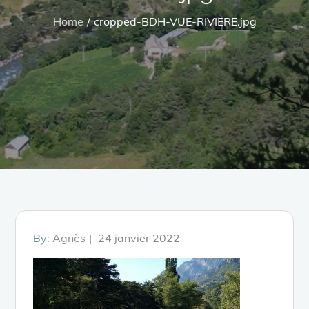
Home
cropped-BDH-VUE-RIVIERE.jpg
Posted
By:
Agnès
24 janvier 2022
on