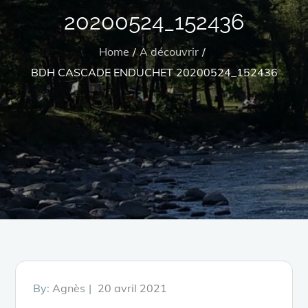
20200524_152436
Home
A découvrir
BDH CASCADE ENDUCHET 20200524_152436
Posted
By:
Agnès
20 avril 2021
on