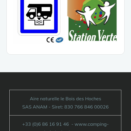
Aire naturelle le Bois des Hoches
SAS ANAM - Siret: 830 766 846 00026
+33 (0)6 86 16 91 46 - www.camping-