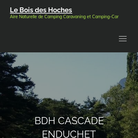
Skip
Le Bois des Hoches
to
Aire Naturelle de Camping Caravaning et Camping-Car
content
BDH CASCADE
ENDUCHET