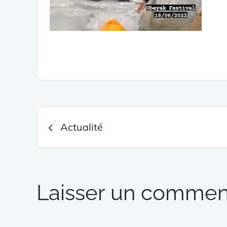
Navigation
Actualité
de
l’article
Laisser un commen