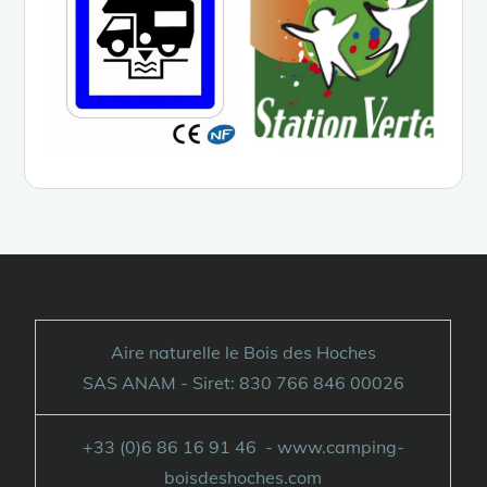
Aire naturelle le Bois des Hoches
SAS ANAM - Siret: 830 766 846 00026
+33 (0)6 86 16 91 46 - www.camping-
boisdeshoches.com