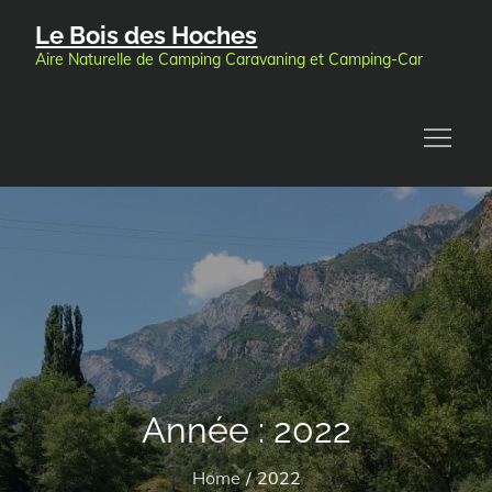
Skip
Le Bois des Hoches
to
Aire Naturelle de Camping Caravaning et Camping-Car
content
Année :
2022
Home
2022